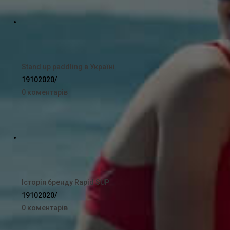
Stand up paddling в Україні
19102020
/
0 коментарів
Історія бренду Rapid SUP
19102020
/
0 коментарів