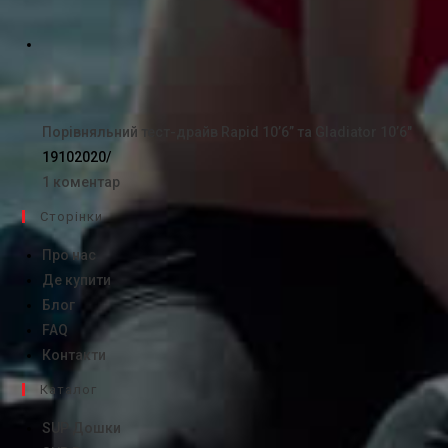
Порівняльний тест-драйв Rapid 10’6” та Gladiator 10’6″
19102020
/
1 коментар
Сторінки
Про нас
Де купити
Блог
FAQ
Контакти
Каталог
SUP Дошки