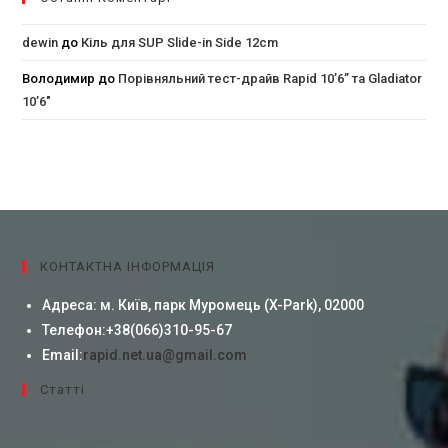
dewin
до
Кіль для SUP Slide-in Side 12cm
Володимир
до
Порівняльний тест-драйв Rapid 10’6” та Gladiator
10’6″
КОНТАКТНА ІНФОРМАЦІЯ
Адреса:
м. Київ, парк Муромець (X-Park), 02000
Телефон:
+38(066)310-95-67
Email:
rapid.net.ua@gmail.com
Cтатті