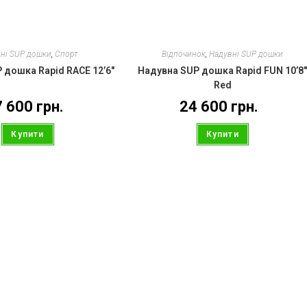
ні SUP дошки
,
Спорт
Відпочинок
,
Надувні SUP дошки
 дошка Rapid RACE 12’6″
Надувна SUP дошка Rapid FUN 10’8
Red
7 600
грн.
24 600
грн.
Купити
Купити