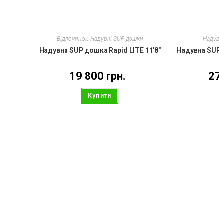
Відпочинок
,
Надувні SUP дошки
Надув
Надувна SUP дошка Rapid LITE 11’8″
Надувна SUP
19 800
грн.
2
Купити