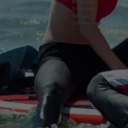
SUP Дошки
SUP Весла
SUP Одяг
SUP Аксесуари