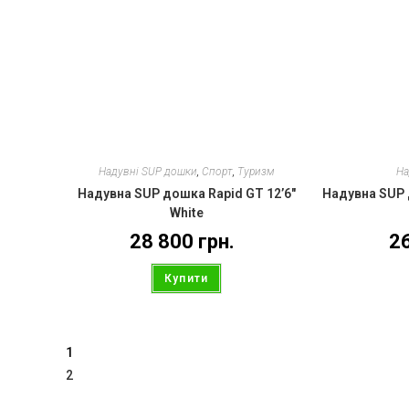
Надувні SUP дошки
,
Спорт
,
Туризм
На
Надувна SUP дошка Rapid GT 12’6″
Надувна SUP 
White
28 800
грн.
2
Купити
1
2