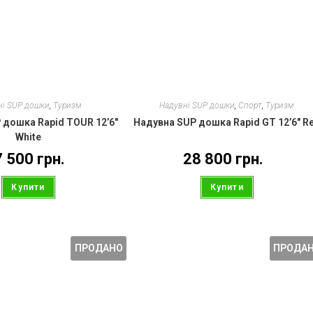
ні SUP дошки
,
Туризм
Надувні SUP дошки
,
Спорт
,
Туризм
 дошка Rapid TOUR 12’6″
Надувна SUP дошка Rapid GT 12’6″ R
White
7 500
грн.
28 800
грн.
Купити
Купити
ПРОДАНО
ПРОДА