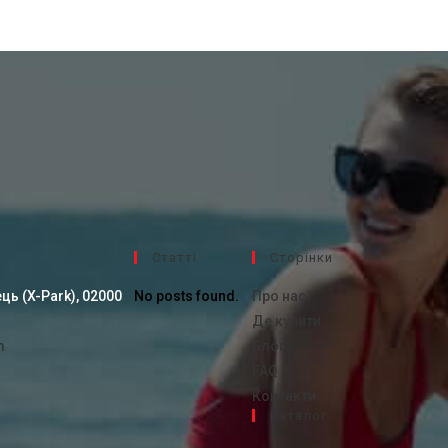
Cтатті
Сторінки
ць (X-Park), 02000
No posts found.
Про нас
Де купити
m
Блог
FAQ
Контакти
Каталог