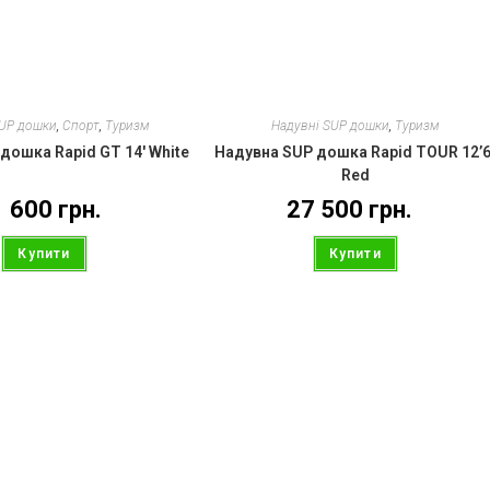
SUP дошки
,
Спорт
,
Туризм
Надувні SUP дошки
,
Туризм
дошка Rapid GT 14′ White
Надувна SUP дошка Rapid TOUR 12’6
Red
1 600
грн.
27 500
грн.
Купити
Купити