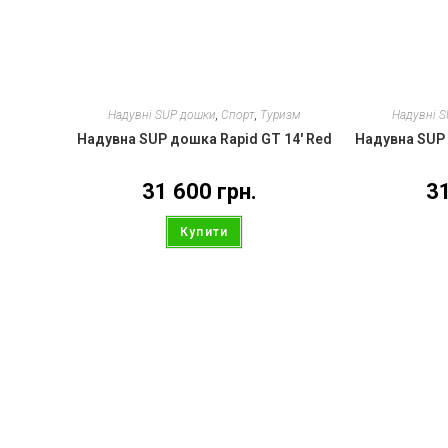
Надувні SUP дошки
,
Спорт
,
Туризм
Надувні 
Надувна SUP дошка Rapid GT 14′ Red
Надувна SUP 
31 600
грн.
3
Купити