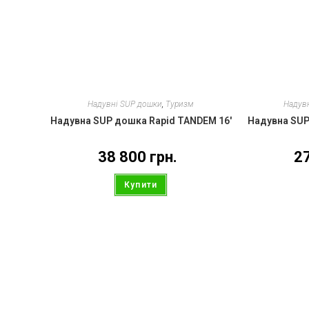
Надувні SUP дошки
,
Туризм
Надув
Надувна SUP дошка Rapid TANDEM 16′
Надувна SUP
38 800
грн.
2
Купити