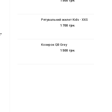
1 500
грн.
Рятувальний жилет Kids - XXS
1 700
грн.
″
Козирок QB Grey
1 500
грн.