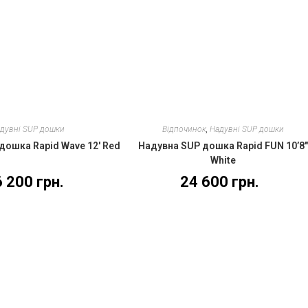
дувні SUP дошки
Відпочинок
,
Надувні SUP дошки
дошка Rapid Wave 12′ Red
Надувна SUP дошка Rapid FUN 10’8
White
6 200
грн.
24 600
грн.