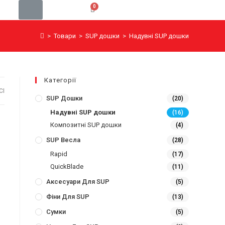
>
Товари
>
SUP дошки
>
Надувні SUP дошки
Категорії
СІ
SUP Дошки
(20)
Надувні SUP дошки
(16)
Композитні SUP дошки
(4)
SUP Весла
(28)
Rapid
(17)
QuickBlade
(11)
Аксесуари Для SUP
(5)
Фіни Для SUP
(13)
Сумки
(5)