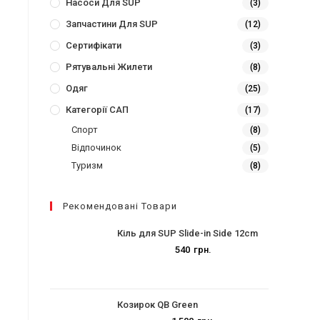
Насоси Для SUP
(3)
Запчастини Для SUP
(12)
Сертифікати
(3)
Рятувальні Жилети
(8)
″
Одяг
(25)
Категорії САП
(17)
Спорт
(8)
Відпочинок
(5)
Туризм
(8)
Рекомендовані Товари
Кіль для SUP Slide-in Side 12cm
540
грн.
Козирок QB Green