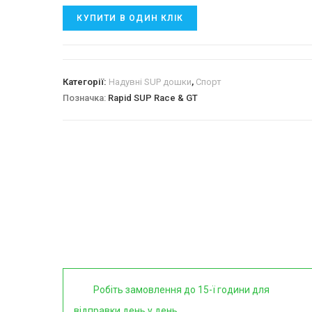
КУПИТИ В ОДИН КЛІК
Категорії:
Надувні SUP дошки
,
Спорт
Позначка:
Rapid SUP Race & GT
Робіть замовлення до 15-ї години для
відправки день у день