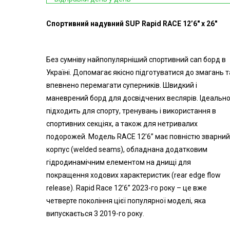
Спортивний надувний SUP Rapid RACE 12’6″ x 26″
Без сумніву найпопулярніший спортивний сап борд в
Україні. Допомагає якісно підготуватися до змагань т
впевнено перемагати суперників. Швидкий і
маневрений борд для досвідчених веслярів. Ідеальн
підходить для спорту, тренувань і використання в
спортивних секціях, а також для нетривалих
подорожей. Модель RACE 12’6” має повністю зварни
корпус (welded seams), обладнана додатковим
гідродинамічним елементом на днищі для
покращення ходових характеристик (rear edge flow
release).
Rapid Race 12’6” 2023-го року – це вже
четверте покоління цієї популярної моделі, яка
випускається 3 2019-го року.