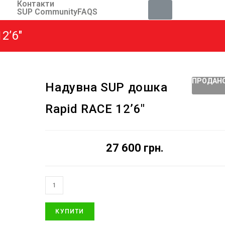
Контакти
SUP Community
FAQS
2’6″
ПРОДАН
Надувна SUP дошка
Rapid RACE 12’6″
27 600
грн.
КУПИТИ