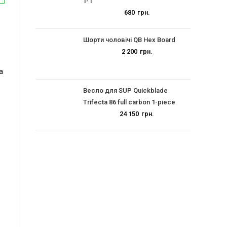
T-1
680
грн.
Шорти чоловічі QB Hex Board
2 200
грн.
а
Весло для SUP Quickblade
о
Trifecta 86 full carbon 1-piece
24 150
грн.
й