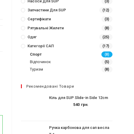
Насоси Для SUP
(3)
Запчастини Для SUP
(12)
Сертифікати
(3)
Рятувальні Жилети
(8)
Одяг
(25)
Категорії САП
(17)
Спорт
(8)
Відпочинок
(5)
Туризм
(8)
Рекомендовані Товари
Кіль для SUP Slide-in Side 12cm
540
грн.
Ручка карбонова для сап весла