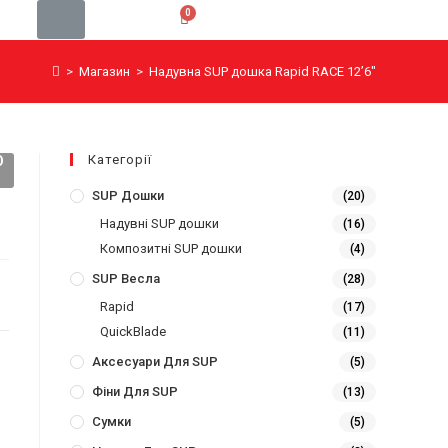
>
Магазин
>
Надувна SUP дошка Rapid RACE 12’6″
Категорії
О
SUP Дошки
(20)
Надувні SUP дошки
(16)
Композитні SUP дошки
(4)
SUP Весла
(28)
Rapid
(17)
QuickBlade
(11)
Аксесуари Для SUP
(5)
Фіни Для SUP
(13)
Сумки
(5)