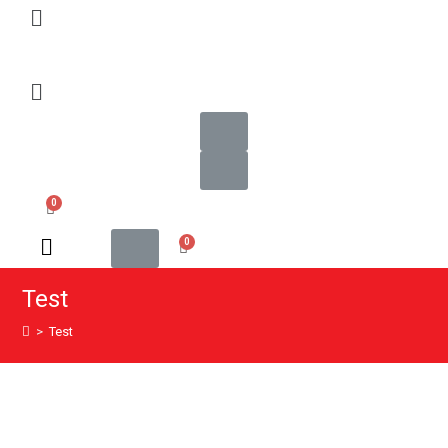
Test
>
Test