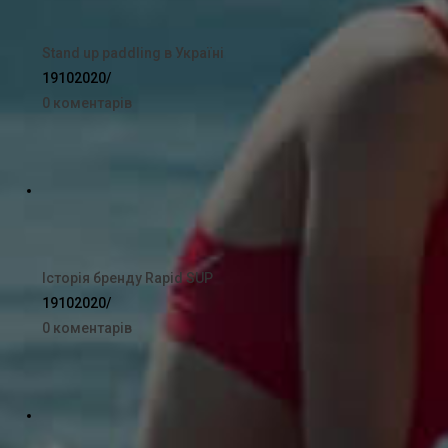
Stand up paddling в Україні
19102020
/
0 коментарів
Історія бренду Rapid SUP
19102020
/
0 коментарів