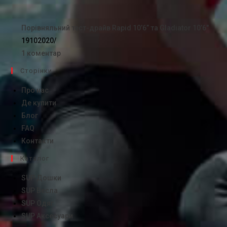
Порівняльний тест-драйв Rapid 10’6” та Gladiator 10’6″
19102020
/
1 коментар
Сторінки
Про нас
Де купити
Блог
FAQ
Контакти
Каталог
SUP Дошки
SUP Весла
SUP Одяг
SUP Аксесуари