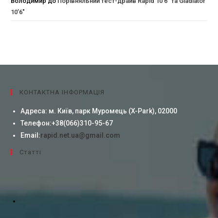
Володимир
до
Порівняльний тест-драйв Rapid 10’6” та Gladiator
10’6″
КОНТАКТНА ІНФОРМАЦІЯ
Адреса:
м. Київ, парк Муромець (X-Park), 02000
Телефон:
+38(066)310-95-67
Email:
rapid.net.ua@gmail.com
Cтатті