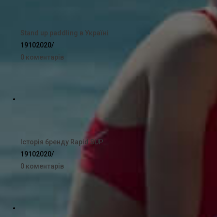
Stand up paddling в Україні
19102020
/
0 коментарів
Історія бренду Rapid SUP
19102020
/
0 коментарів