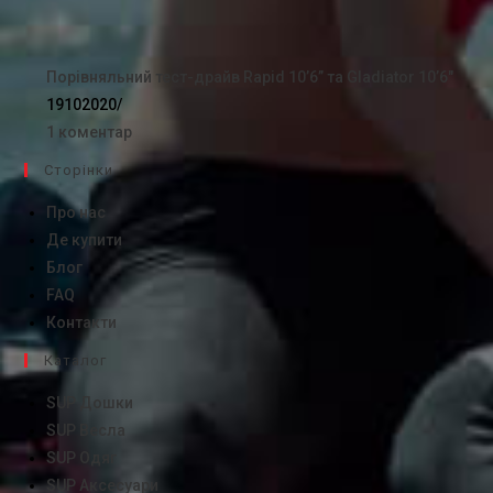
Порівняльний тест-драйв Rapid 10’6” та Gladiator 10’6″
19102020
/
1 коментар
Сторінки
Про нас
Де купити
Блог
FAQ
Контакти
Каталог
SUP Дошки
SUP Весла
SUP Одяг
SUP Аксесуари