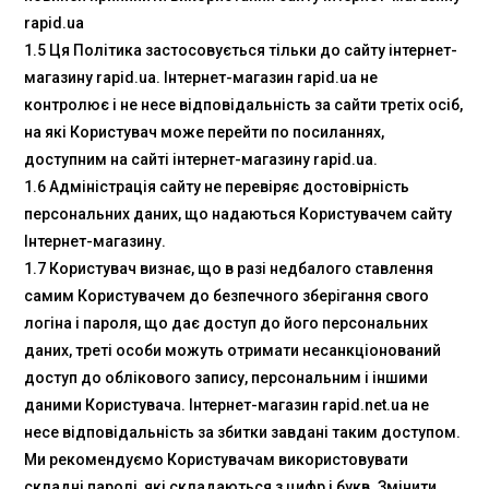
rapid.ua
1.5 Ця Політика застосовується тільки до сайту інтернет-
магазину rapid.ua. Інтернет-магазин rapid.ua не
контролює і не несе відповідальність за сайти третіх осіб,
на які Користувач може перейти по посиланнях,
доступним на сайті інтернет-магазину rapid.ua.
1.6 Адміністрація сайту не перевіряє достовірність
персональних даних, що надаються Користувачем сайту
Інтернет-магазину.
1.7 Користувач визнає, що в разі недбалого ставлення
самим Користувачем до безпечного зберігання свого
логіна і пароля, що дає доступ до його персональних
даних, треті особи можуть отримати несанкціонований
доступ до облікового запису, персональним і іншими
даними Користувача. Інтернет-магазин rapid.net.ua не
несе відповідальність за збитки завдані таким доступом.
Ми рекомендуємо Користувачам використовувати
складні паролі, які складаються з цифр і букв. Змінити