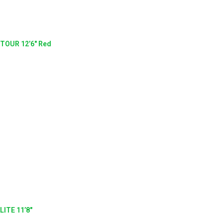
TOUR 12’6″ Red
LITE 11’8″