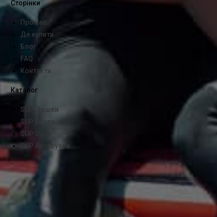
Сторінки
Про нас
Де купити
Блог
FAQ
Контакти
Каталог
SUP Дошки
SUP Весла
SUP Одяг
SUP Аксесуари