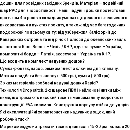
дошки для провідних західних брендів. Матеріал – подвійний
шар PVC для зносостійкості. Наші надувні дошки протестовані
протягом 4-х років в складних умовах щоденного інтенсивного
використання в пунктах прокату, а також під час багатоденних
подорожей по всьому світу: від узбережжя Каліфорнії до
Канарських островів та від річок Полісся до океанських хвиль
на острові Балі. Весла – Чехія / КНР, одяг та сумки – Україна,
композитні борди – Латвія, аксесуари – Україна та КНР.
Що входить в комплект надувних дощок?
Сумка-рюкзак, насос, ремкомплект з ключем для клапану.
Можна придбати без насосу (-500 грн), сумки (-500 грн).
З яких матеріалів зроблені надувні дошки Rapid?
Технологія Drop stitch, 2-х шарове ПВХ і нейлонові нитки між
ними, що тримають високий тиск та максимальну жорсткість
конструкції. EVA килимок. Конструкція корпусу стійка до ударів.
Які експлуатаційні характеристики надувних дощок, який
робочий тиск?
Ми рекомендуємо тримати тиск в диапазоні 15-20 psi. Більше 20