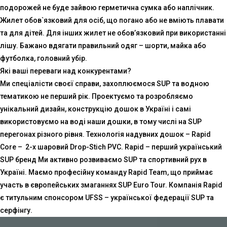
подорожей не буде зайвою герметична сумка або наплічник.
Жилет обов`язковий для осіб, що погано або не вміють плавати
та для дітей. Для інших жилет не обов’язковий при використанні
лішу. Бажано вдягати правильний одяг – шорти, майка або
футболка, головний убір.
Які ваші переваги над конкурентами?
Ми спеціалісти своєї справи, захоплюємося SUP та водною
тематикою не перший рік. Проектуємо та розробляємо
унікальний дизайн, конструкцію дошок в Україні і самі
використовуємо на воді наши дошки, в тому числі на SUP
перегонах різного рівня. Технологія надувних дошок – Rapid
Core – 2-х шаровий Drop-Stich PVC. Rapid – перший український
SUP бренд Ми активно розвиваємо SUP та спортивний рух в
Україні. Маємо професійну команду Rapid Team, що приймає
участь в європейських змаганнях SUP Euro Tour. Компанія Rapid
є титульним спонсором UFSS – української федерації SUP та
серфінгу.