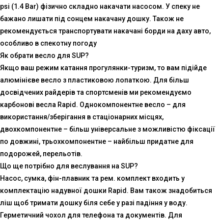
psi (1.4 Bar) фізично складно накачати насосом. У спеку не
бажано лишати під сонцем накачану дошку. Також не
рекомендується транспортувати накачані борди на даху авто,
особливо в спекотну погоду
Як обрати весло для SUP?
Якщо ваш режим катання прогулянки-туризм, то вам підійде
алюмінієве весло з пластиковою лопаткою. Для більш
досвідчених райдерів та спортсменів ми рекомендуємо
карбонові весла Rapid. Однокомпонентне весло – для
використання/зберігання в стаціонарних місцях,
двохкомпонентне – більш універсальне з можливістю фіксації
по довжині, трьохкомпонентне – найбільш придатне для
подорожей, перельотів.
Що ще потрібно для веслування на SUP?
Насос, сумка, фін-плавник та рем. комплект входить у
комплектацію надувної дошки Rapid. Вам також знадобиться
ліш щоб тримати дошку біля себе у разі падіння у воду.
Герметичний чохол для телефона та документів. Для