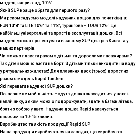
моделі, наприклад, 10″6′.
Який SUP краще обрати для першого разу?
Ми рекомендуємо моделі надувних дощок для початківців:
FUN 10″8′ та LITE 10’6” та 11’8″, турингова – TOUR 12’6′. Це
найбільш універсальні та прості в експлуатації дошки. Всі
моделі можно протестувати в нашому SUP центрі в Києві та у
наших партнерів.
Чи можно плавати разом з дітьми та дорослими пасажирами?
Так дітей можно взяти на борт. З дітьми тільки виходити на воду
у рятувальних жилетах! Для плавання двох (трьох) дорослих
разом є модель Rapid Tandem.
Які переваги надувної SUP дошки?
По-перше це мобільність – здута дошка знаходиться у чохлі-
наплічнику, з яким можно подорожувати, здати в багаж літака,
брати з собою у авто. Надувна дошка Rapid накачується
насосом за 10-15 хвилин.
Виробництво та якість продукції Rapid SUP
Наша продукція виробляється на заводах, що виробляють