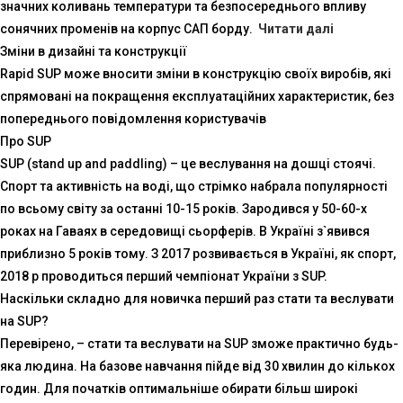
значних коливань температури та безпосереднього впливу
сонячних променів на корпус САП борду.
Читати далі
Зміни в дизайні та конструкції
Rapid SUP може вносити зміни в конструкцію своїх виробів, які
спрямовані на покращення експлуатаційних характеристик, без
попереднього повідомлення користувачів
Про SUP
SUP (stand up and paddling) – це веслування на дошці стоячі.
Спорт та активність на воді, що стрімко набрала популярності
по всьому світу за останні 10-15 років. Зародився у 50-60-х
роках на Гаваях в середовищі сьорферів. В Україні з`явився
приблизно 5 років тому. З 2017 розвивається в Україні, як спорт,
2018 р проводиться перший чемпіонат України з SUP.
Наскільки складно для новичка перший раз стати та веслувати
на SUP?
Перевірено, – стати та веслувати на SUP зможе практично будь-
яка людина. На базове навчання пійде від 30 хвилин до кількох
годин. Для початків оптимальніше обирати більш широкі