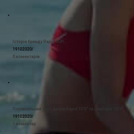
Історія бренду Rapid SUP
19102020
/
0 коментарів
Порівняльний тест-драйв Rapid 10’6” та Gladiator 10’6″
19102020
/
1 коментар