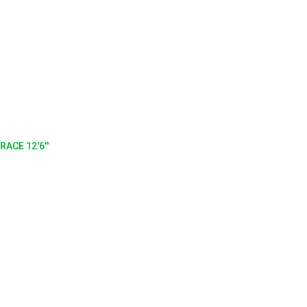
RACE 12'6''