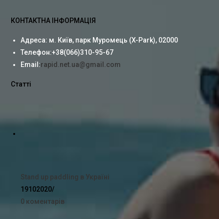
КОНТАКТНА ІНФОРМАЦІЯ
Адреса:
м. Київ, парк Муромець (X-Park), 02000
Телефон:
+38(066)310-95-67
Email:
rapid.net.ua@gmail.com
Cтатті
Stand up paddling в Україні
19102020
/
0 коментарів