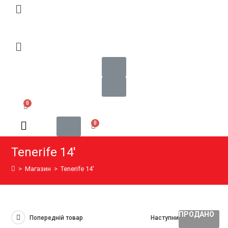
Tenerife 14′
>
Магазин
>
Tenerife 14′
ПРОДАНО
Попередній товар
Наступний товар