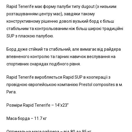
Rapid Tenerife має форму палуби типу dugout (з низьким
розташуванням центру мас), завдяки такому
конструктивному рішенню доволі вузький борд є більш
стабільним та контрольованим ніж більш широкі традиційні
SUP з пласкою палубою.
Борд дуже стійкий та стабільний, але вимагає від райдера
впевненого контролю та гарних навичок веслування на
спортивних снарядах подібного рівня.
Rapid Tenerife виробляється Rapid SUP в кооперації з
провідною європейською компанією Prestol composites в м.
Рига.
Розміри Rapid Tenerife – 14’x23”
Маса борда – 11.7 кг
Оптимальна маса райдера – від 80 до 95 кг