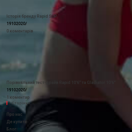
Історія бренду Rapid SUP
19102020
/
0 коментарів
Порівняльний тест-драйв Rapid 10’6” та Gladiator 10’6″
19102020
/
1 коментар
Сторінки
Про нас
Де купити
Блог