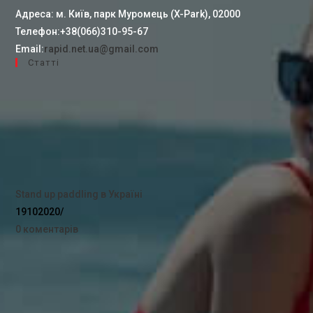
Адреса:
м. Київ, парк Муромець (X-Park), 02000
Телефон:
+38(066)310-95-67
Email:
rapid.net.ua@gmail.com
Cтатті
Stand up paddling в Україні
19102020
/
0 коментарів