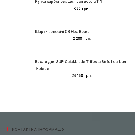
Ручка карбонова для сап весла T-1
680
грн.
Шорти чоловічі QB Hex Board
2 200
грн.
Весло для SUP Quickblade Trifecta 86 full carbon
1-piece
24 150
грн.
КОНТАКТНА ІНФОРМАЦІЯ