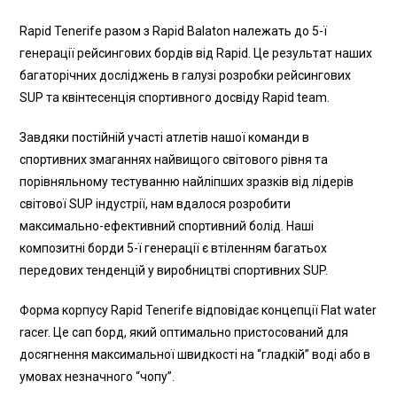
Rapid Tenerife разом з Rapid Balaton належать до 5-ї
генерації рейсингових бордів від Rapid. Це результат наших
багаторічних досліджень в галузі розробки рейсингових
SUP та квінтесенція спортивного досвіду Rapid team.
Завдяки постійній участі атлетів нашої команди в
спортивних змаганнях найвищого світового рівня та
порівняльному тестуванню найліпших зразків від лідерів
світової SUP індустрії, нам вдалося розробити
максимально-ефективний спортивний болід. Наші
композитні борди 5-ї генерації є втіленням багатьох
передових тенденцій у виробництві спортивних SUP.
Форма корпусу Rapid Tenerife відповідає концепції Flat water
racer. Це сап борд, який оптимально пристосований для
досягнення максимальної швидкості на “гладкій” воді або в
умовах незначного “чопу”.