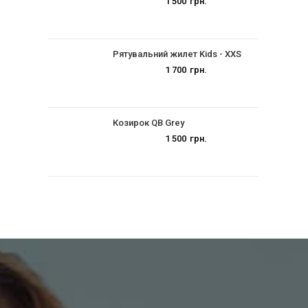
1 500
грн.
Рятувальний жилет Kids - XXS
1 700
грн.
Козирок QB Grey
1 500
грн.