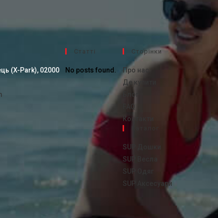
Cтатті
Сторінки
ць (X-Park), 02000
No posts found.
Про нас
Де купити
m
Блог
FAQ
Контакти
Каталог
SUP Дошки
SUP Весла
SUP Одяг
SUP Аксесуари