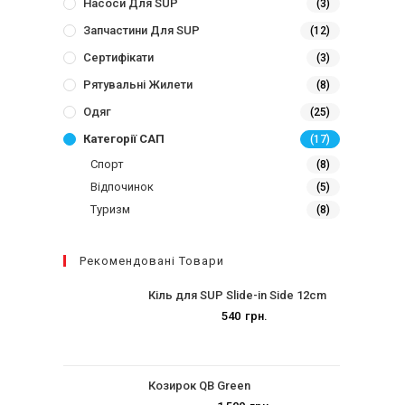
Насоси Для SUP
(3)
Запчастини Для SUP
(12)
Сертифікати
(3)
Рятувальні Жилети
(8)
Одяг
(25)
Категорії САП
(17)
Спорт
(8)
Відпочинок
(5)
Туризм
(8)
Рекомендовані Товари
Кіль для SUP Slide-in Side 12cm
540
грн.
Козирок QB Green