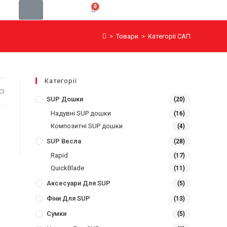
>
Товари
>
Категорії САП
Категорії
СІ
SUP Дошки
(20)
Надувні SUP дошки
(16)
Композитні SUP дошки
(4)
SUP Весла
(28)
Rapid
(17)
QuickBlade
(11)
Аксесуари Для SUP
(5)
Фіни Для SUP
(13)
Сумки
(5)