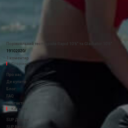
Порівняльний тест-драйв Rapid 10’6” та Gladiator 10’6″
19102020
/
1 коментар
Сторінки
Про нас
Де купити
Блог
FAQ
Контакти
Каталог
SUP Дошки
SUP Весла