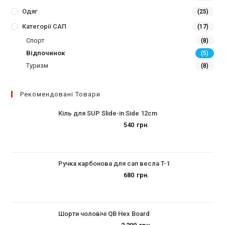
Одяг
(25)
Категорії САП
(17)
Спорт
(8)
Відпочинок
(5)
Туризм
(8)
Рекомендовані Товари
Кіль для SUP Slide-in Side 12cm
540
грн.
Ручка карбонова для сап весла T-1
680
грн.
Шорти чоловічі QB Hex Board