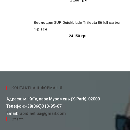
2 200
грн.
Весло для SUP Quickblade Trifecta 86 full carbon
1-piece
24 150
грн.
КОНТАКТНА ІНФОРМАЦІЯ
Адреса:
м. Київ, парк Муромець (X-Park), 02000
Телефон:
+38(066)310-95-67
Email:
rapid.net.ua@gmail.com
Cтатті