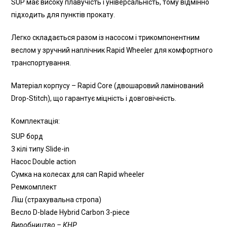
SUP має високу плавучість і універсальність, тому відмінно
підходить для пунктів прокату.
Легко складається разом із насосом і трикомпонентним
веслом у зручний наплічник Rapid Wheeler для комфортного
транспортування.
Матеріал корпусу – Rapid Core (двошаровий ламінований
Drop-Stitch), що гарантує міцність і довговічність.
Комплектація:
SUP борд
3 кілі типу Slide-in
Насос Double action
Сумка на колесах для сап Rapid wheeler
Ремкомплект
Ліш (страхувальна стропа)
Весло D-blade Hybrid Carbon 3-piecе
Виробництво – КНР