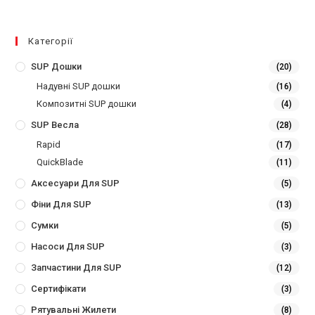
Категорії
SUP Дошки
(20)
Надувні SUP дошки
(16)
Композитні SUP дошки
(4)
SUP Весла
(28)
Rapid
(17)
QuickBlade
(11)
Аксесуари Для SUP
(5)
Фіни Для SUP
(13)
Сумки
(5)
Насоси Для SUP
(3)
Запчастини Для SUP
(12)
Сертифікати
(3)
Рятувальні Жилети
(8)