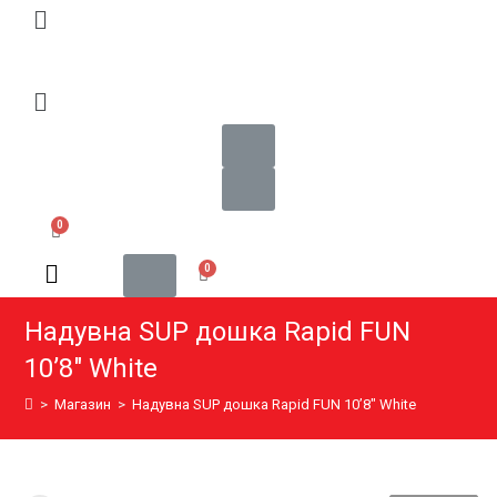
Надувна SUP дошка Rapid FUN
10’8″ White
>
Магазин
>
Надувна SUP дошка Rapid FUN 10’8″ White