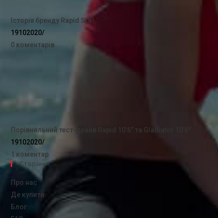
Історія бренду Rapid SUP
19102020
/
0 коментарів
Порівняльний тест-драйв Rapid 10’6” та Gladiator 10’6″
19102020
/
1 коментар
Сторінки
Про нас
Де купити
Блог