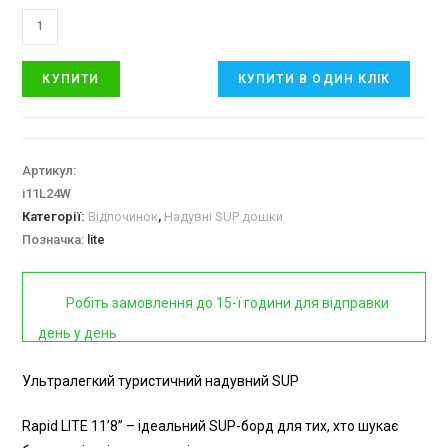
КУПИТИ
КУПИТИ В ОДИН КЛІК
Артикул:
i11L24W
Категорії:
Відпочинок
,
Надувні SUP дошки
Позначка:
lite
Робіть замовлення до 15-ї години для відправки
день у день
Ультралегкий туристичний надувний SUP
Rapid LITE 11’8” – ідеальний SUP-борд для тих, хто шукає