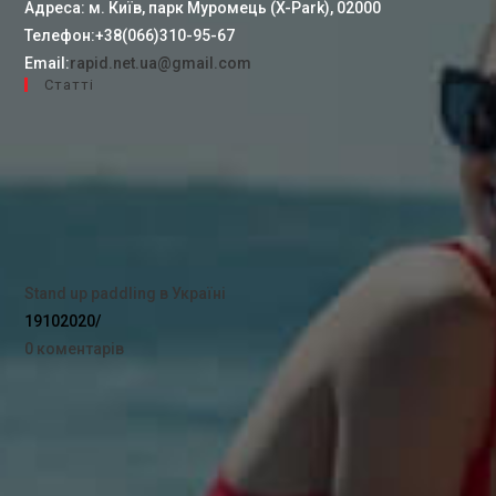
Адреса:
м. Київ, парк Муромець (X-Park), 02000
Телефон:
+38(066)310-95-67
Email:
rapid.net.ua@gmail.com
Cтатті
Stand up paddling в Україні
19102020
/
0 коментарів