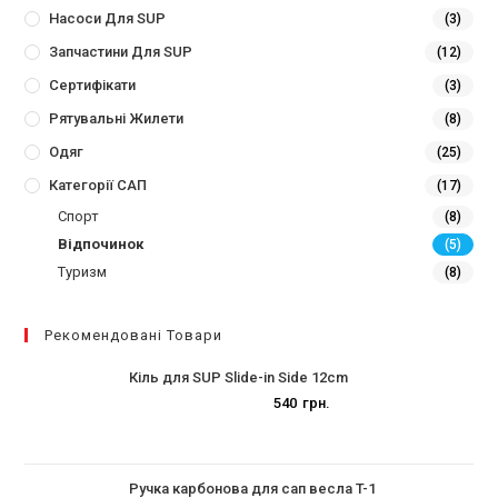
Насоси Для SUP
(3)
Запчастини Для SUP
(12)
Сертифікати
(3)
Рятувальні Жилети
(8)
Одяг
(25)
Категорії САП
(17)
Спорт
(8)
Відпочинок
(5)
Туризм
(8)
Рекомендовані Товари
Кіль для SUP Slide-in Side 12cm
540
грн.
Ручка карбонова для сап весла T-1