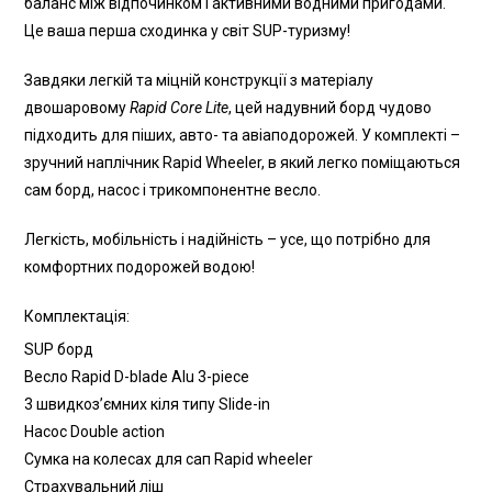
баланс між відпочинком і активними водними пригодами.
Це ваша перша сходинка у світ SUP-туризму!
Завдяки легкій та міцній конструкції з матеріалу
двошаровому
Rapid Core Lite
, цей надувний борд чудово
підходить для піших, авто- та авіаподорожей. У комплекті –
зручний наплічник Rapid Wheeler, в який легко поміщаються
сам борд, насос і трикомпонентне весло.
Легкість, мобільність і надійність – усе, що потрібно для
комфортних подорожей водою!
Комплектація:
SUP борд
Весло Rapid D-blade Alu 3-piece
3 швидкоз’ємних кіля типу Slide-in
Насос Double action
Сумка на колесах для сап Rapid wheeler
Страхувальний ліш