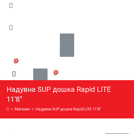
Надувна SUP дошка Rapid LITE
11’8″
>
Магазин
>
Надувна SUP дошка Rapid LITE 11’8″