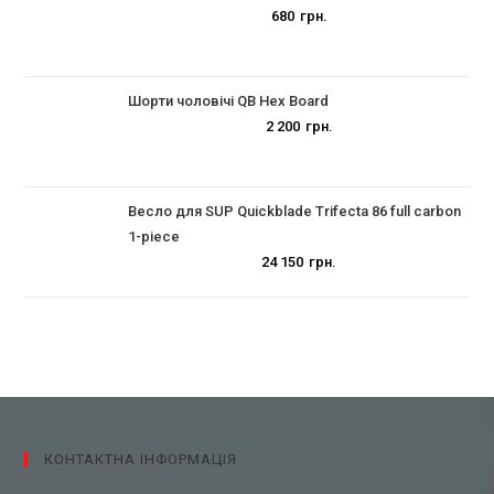
680
грн.
Шорти чоловічі QB Hex Board
2 200
грн.
Весло для SUP Quickblade Trifecta 86 full carbon
1-piece
24 150
грн.
КОНТАКТНА ІНФОРМАЦІЯ