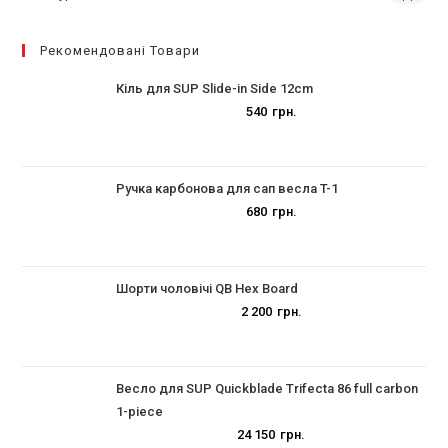
Рекомендовані Товари
Кіль для SUP Slide-in Side 12cm
540
грн.
Ручка карбонова для сап весла T-1
680
грн.
Шорти чоловічі QB Hex Board
2 200
грн.
Весло для SUP Quickblade Trifecta 86 full carbon
1-piece
24 150
грн.