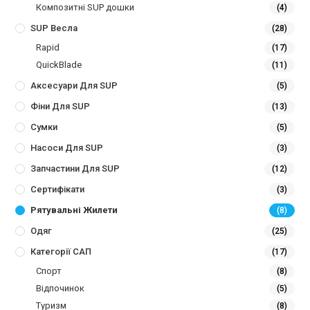
Композитні SUP дошки
(4)
SUP Весла
(28)
Rapid
(17)
QuickBlade
(11)
Аксесуари Для SUP
(5)
Фіни Для SUP
(13)
Сумки
(5)
Насоси Для SUP
(3)
Запчастини Для SUP
(12)
Сертифікати
(3)
Рятувальні Жилети
(8)
Одяг
(25)
Категорії САП
(17)
Спорт
(8)
Відпочинок
(5)
Туризм
(8)