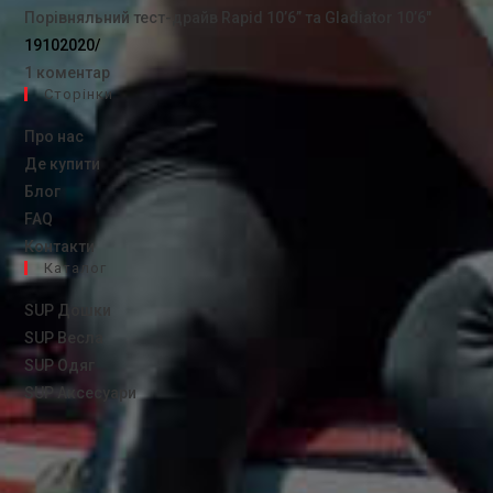
Порівняльний тест-драйв Rapid 10’6” та Gladiator 10’6″
19102020
/
1 коментар
Сторінки
Про нас
Де купити
Блог
FAQ
Контакти
Каталог
SUP Дошки
SUP Весла
SUP Одяг
SUP Аксесуари