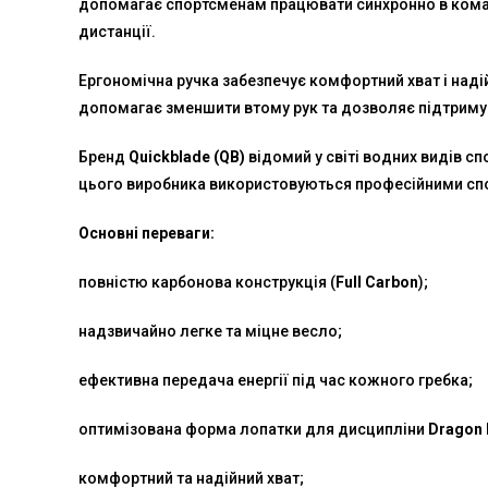
допомагає спортсменам працювати синхронно в команд
дистанції.
Ергономічна ручка забезпечує комфортний хват і наді
допомагає зменшити втому рук та дозволяє підтримува
Бренд
Quickblade (QB)
відомий у світі водних видів с
цього виробника використовуються професійними сп
Основні переваги:
повністю карбонова конструкція (
Full Carbon
);
надзвичайно легке та міцне весло;
ефективна передача енергії під час кожного гребка;
оптимізована форма лопатки для дисципліни
Dragon 
комфортний та надійний хват;