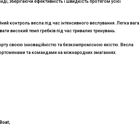
і, зберігаючи ефективність і швидкість протягом усієї
йний контроль весла під час інтенсивного веслування. Легка ваг
ти високий темп гребків під час тривалих тренувань.
порту своєю інноваційністю та безкомпромісною якістю. Весла
ортсменами та командами на міжнародних змаганнях.
Boat
;