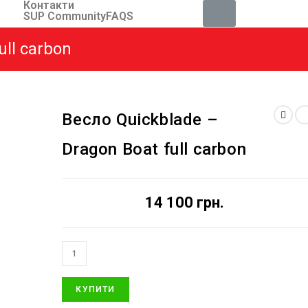
Контакти
SUP Community
FAQS
ull carbon
Весло Quickblade –
Dragon Boat full carbon
14 100
грн.
КУПИТИ