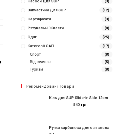
Насоси Для SUP
(3)
Запчастини Для SUP
(12)
Сертифікати
(3)
Рятувальні Жилети
(8)
Одяг
(25)
Категорії САП
(17)
Спорт
(8)
n
Відпочинок
(5)
Туризм
(8)
Рекомендовані Товари
Кіль для SUP Slide-in Side 12cm
540
грн.
Ручка карбонова для сап весла