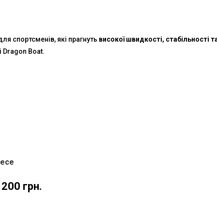
для спортсменів, які прагнуть
високої швидкості, стабільності т
 Dragon Boat.
iece
 200
грн.