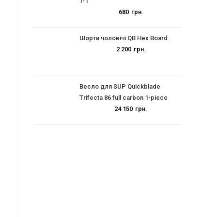
T-1
680
грн.
Шорти чоловічі QB Hex Board
2 200
грн.
Весло для SUP Quickblade
Trifecta 86 full carbon 1-piece
24 150
грн.