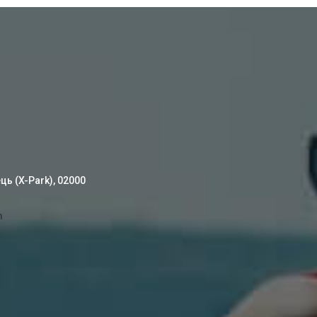
ць (X-Park), 02000
m