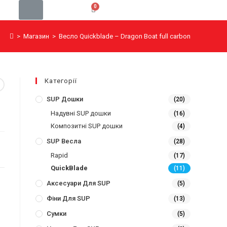
>
Магазин
>
Весло Quickblade – Dragon Boat full carbon
Категорії
SUP Дошки
(20)
Надувні SUP дошки
(16)
Композитні SUP дошки
(4)
SUP Весла
(28)
Rapid
(17)
QuickBlade
(11)
Аксесуари Для SUP
(5)
Фіни Для SUP
(13)
Сумки
(5)