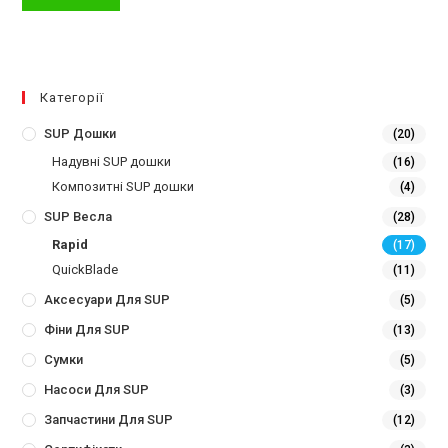
Категорії
SUP Дошки
(20)
Надувні SUP дошки
(16)
Композитні SUP дошки
(4)
SUP Весла
(28)
Rapid
(17)
QuickBlade
(11)
Аксесуари Для SUP
(5)
Фіни Для SUP
(13)
Сумки
(5)
Насоси Для SUP
(3)
Запчастини Для SUP
(12)