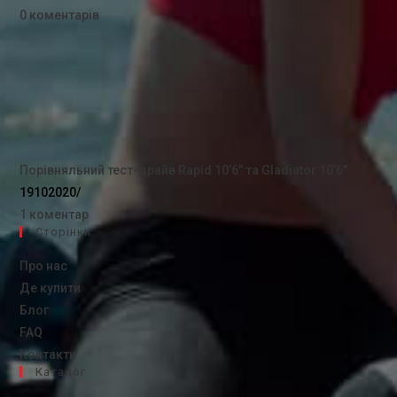
0 коментарів
Порівняльний тест-драйв Rapid 10’6” та Gladiator 10’6″
19102020
/
1 коментар
Сторінки
Про нас
Де купити
Блог
FAQ
Контакти
Каталог