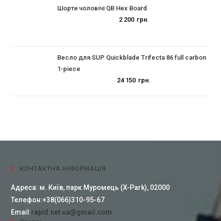
Шорти чоловічі QB Hex Board
2 200
грн.
Весло для SUP Quickblade Trifecta 86 full carbon
1-piece
24 150
грн.
КОНТАКТНА ІНФОРМАЦІЯ
Адреса:
м. Київ, парк Муромець (X-Park), 02000
Телефон:
+38(066)310-95-67
Email:
rapid.net.ua@gmail.com