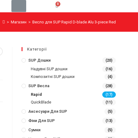
>
Магазин
>
Весло для SUP Rapid D-blade Alu 3-piece Red
Категорії
SUP Дошки
(20)
Надувні SUP дошки
(16)
Композитні SUP дошки
(4)
SUP Весла
(28)
Rapid
(17)
QuickBlade
(11)
Аксесуари Для SUP
(5)
Фіни Для SUP
(13)
Сумки
(5)