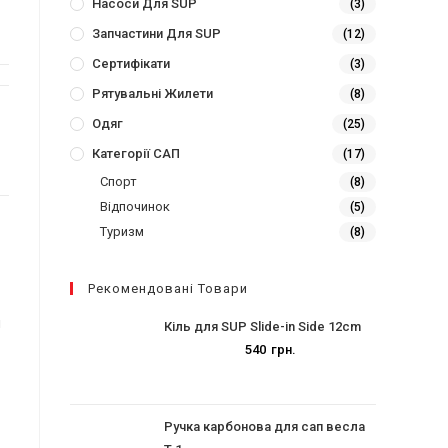
Насоси Для SUP
(3)
Запчастини Для SUP
(12)
Сертифікати
(3)
Рятувальні Жилети
(8)
Одяг
(25)
Категорії САП
(17)
Спорт
(8)
Відпочинок
(5)
Туризм
(8)
Рекомендовані Товари
я
Кіль для SUP Slide-in Side 12cm
540
грн.
Ручка карбонова для сап весла