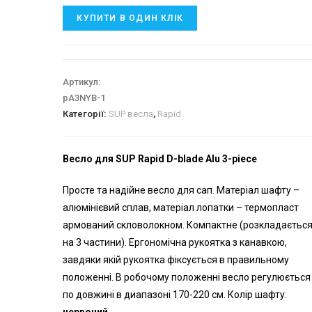
КУПИТИ В ОДИН КЛІК
Артикул:
pA3NYB-1
Категорії:
SUP весла
,
Rapid
Весло для SUP Rapid D-blade Alu 3-piece
Просте та надійне весло для сап. Матеріал шафту –
алюмінієвий сплав, матеріал лопатки – термопласт
армований скловолокном. Компактне (розкладаєтьс
на 3 частини). Ергономічна рукоятка з канавкою,
завдяки якій рукоятка фіксується в правильному
положенні. В робочому положенні весло регулюється
по довжині в диапазоні 170-220 см. Колір шафту: