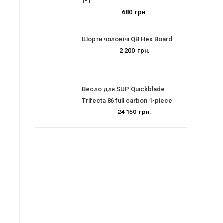
T-1
.
680
грн.
Шорти чоловічі QB Hex Board
2 200
грн.
Весло для SUP Quickblade
Trifecta 86 full carbon 1-piece
24 150
грн.