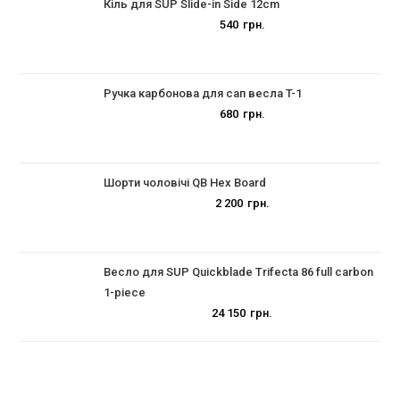
Кіль для SUP Slide-in Side 12cm
540
грн.
Ручка карбонова для сап весла T-1
680
грн.
Шорти чоловічі QB Hex Board
2 200
грн.
Весло для SUP Quickblade Trifecta 86 full carbon
1-piece
24 150
грн.