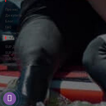
Сторінки
Про нас
Де купити
Блог
FAQ
Контакти
Каталог
SUP Дошки
SUP Весла
SUP Одяг
SUP Аксесуари