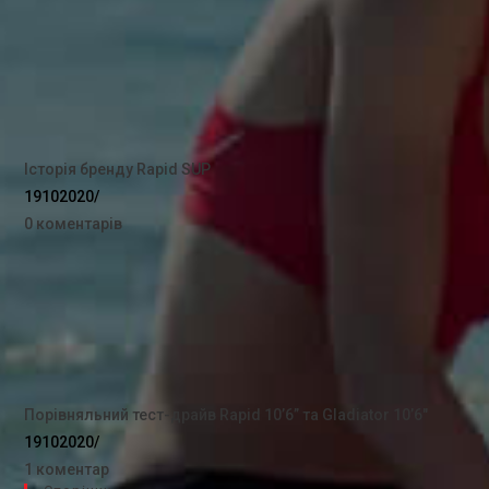
Історія бренду Rapid SUP
19102020
/
0 коментарів
Порівняльний тест-драйв Rapid 10’6” та Gladiator 10’6″
19102020
/
1 коментар