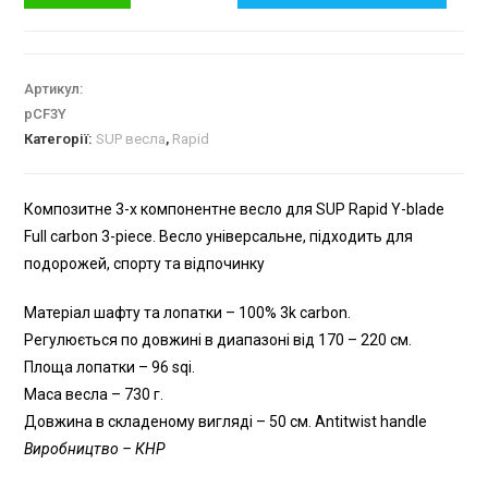
Артикул:
pCF3Y
Категорії:
SUP весла
,
Rapid
Композитне 3-х компонентне весло для SUP Rapid Y-blade
Full carbon 3-piece. Весло універсальне, підходить для
подорожей, спорту та відпочинку
Матеріал шафту та лопатки – 100% 3k carbon.
Регулюється по довжині в диапазоні від 170 – 220 см.
Площа лопатки – 96 sqi.
Маса весла – 730 г.
Довжина в складеному вигляді – 50 см. Antitwist handle
Виробництво – КНР