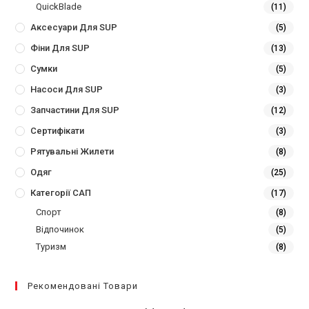
QuickBlade
(11)
Аксесуари Для SUP
(5)
Фіни Для SUP
(13)
Сумки
(5)
Насоси Для SUP
(3)
Запчастини Для SUP
(12)
Сертифікати
(3)
Рятувальні Жилети
(8)
Одяг
(25)
Категорії САП
(17)
Спорт
(8)
Відпочинок
(5)
Туризм
(8)
Рекомендовані Товари