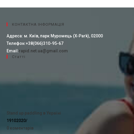
КОНТАКТНА ІНФОРМАЦІЯ
Адреса:
м. Київ, парк Муромець (X-Park), 02000
Телефон:
+38(066)310-95-67
Email:
rapid.net.ua@gmail.com
Cтатті
Stand up paddling в Україні
19102020
/
0 коментарів