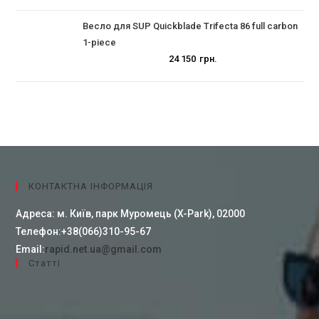
Весло для SUP Quickblade Trifecta 86 full carbon
1-piece
24 150
грн.
КОНТАКТНА ІНФОРМАЦІЯ
Адреса:
м. Київ, парк Муромець (X-Park), 02000
Телефон:
+38(066)310-95-67
Email:
rapid.net.ua@gmail.com
Cтатті