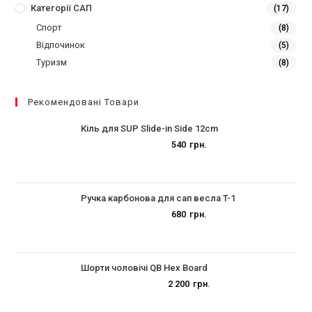
Категорії САП
(17)
Спорт
(8)
Відпочинок
(5)
Туризм
(8)
Рекомендовані Товари
Кіль для SUP Slide-in Side 12cm
540
грн.
Ручка карбонова для сап весла T-1
680
грн.
Шорти чоловічі QB Hex Board
2 200
грн.