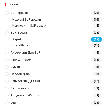
Категорії
SUP Дошки
(20)
Надувні SUP дошки
(16)
Композитні SUP дошки
(4)
SUP Весла
(28)
Rapid
(17)
QuickBlade
(11)
Аксесуари Для SUP
(5)
Фіни Для SUP
(13)
Сумки
(5)
Насоси Для SUP
(3)
Запчастини Для SUP
(12)
Сертифікати
(3)
Рятувальні Жилети
(8)
Одяг
(25)