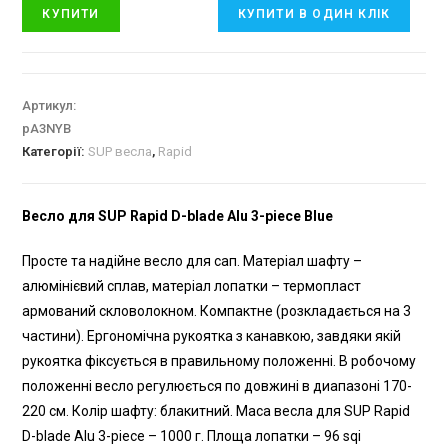
КУПИТИ
КУПИТИ В ОДИН КЛІК
Артикул:
pA3NYB
Категорії:
SUP весла
,
Rapid
Весло для SUP Rapid D-blade Alu 3-piece Blue
Просте та надійне весло для сап. Матеріал шафту –
алюмінієвий сплав, матеріал лопатки – термопласт
армований скловолокном. Компактне (розкладається на 3
частини). Ергономічна рукоятка з канавкою, завдяки якій
рукоятка фіксується в правильному положенні. В робочому
положенні весло регулюється по довжині в диапазоні 170-
220 см. Колір шафту: блакитний. Маса весла для SUP Rapid
D-blade Alu 3-piece – 1000 г. Площа лопатки – 96 sqi