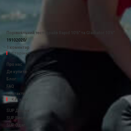
Порівняльний тест-драйв Rapid 10’6” та Gladiator 10’6″
19102020
/
1 коментар
Сторінки
Про нас
Де купити
Блог
FAQ
Контакти
Каталог
SUP Дошки
SUP Весла
SUP Одяг