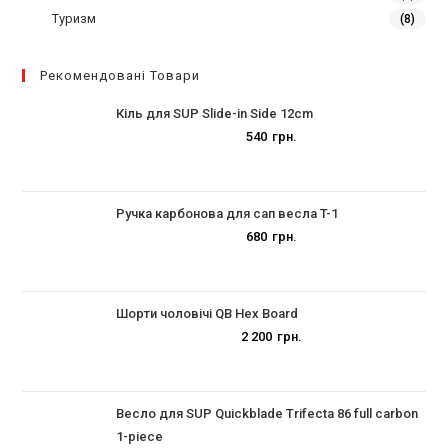
Туризм
(8)
Рекомендовані Товари
Кіль для SUP Slide-in Side 12cm
540
грн.
Ручка карбонова для сап весла T-1
680
грн.
Шорти чоловічі QB Hex Board
2 200
грн.
Весло для SUP Quickblade Trifecta 86 full carbon
1-piece