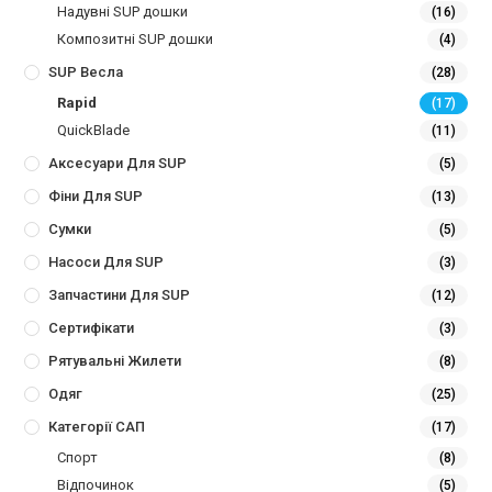
Надувні SUP дошки
(16)
Композитні SUP дошки
(4)
SUP Весла
(28)
Rapid
(17)
QuickBlade
(11)
Аксесуари Для SUP
(5)
Фіни Для SUP
(13)
Сумки
(5)
Насоси Для SUP
(3)
Запчастини Для SUP
(12)
Сертифікати
(3)
Рятувальні Жилети
(8)
Одяг
(25)
Категорії САП
(17)
Спорт
(8)
Відпочинок
(5)