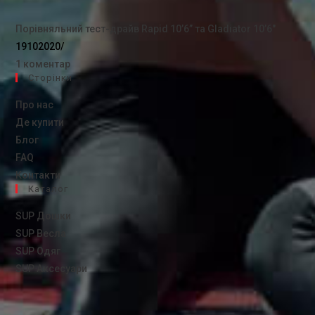
Порівняльний тест-драйв Rapid 10’6” та Gladiator 10’6″
19102020
/
1 коментар
Сторінки
Про нас
Де купити
Блог
FAQ
Контакти
Каталог
SUP Дошки
SUP Весла
SUP Одяг
SUP Аксесуари